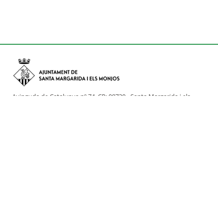
Avinguda de Catalunya nº 74, CP: 08730 - Santa Margarida i els
Monjos (Barcelona)
Tel: (+34) 93 898 02 11 - a/e:
info@smmonjos.cat
Mapa del web
Accessibilitat
Protecció de dades
Avís legal
Crèdits