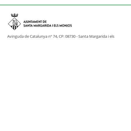
Avinguda de Catalunya nº 74, CP: 08730 - Santa Margarida i els
Monjos (Barcelona)
Tel: (+34) 93 898 02 11 - a/e:
info@smmonjos.cat
Mapa del web
Accessibilitat
Protecció de dades
Avís legal
Crèdits