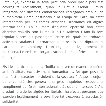
Catalunya, expressa la seva profunda preocupació pels fets
ocorreguts recentment, quan la Flotilla Global Sumud,
integrada per diverses embarcacions carregades amb ajuda
humanitària i amb destinació a la Franja de Gaza, ha estat
interceptada per les forces armades israelianes en aigües
internacionals. En el marc d’aquesta operació han estat
abordats vaixells com l’Alma, l’Hio i el Mikeno, i tant la seva
tripulació com els passatgers, entre els quals es trobaven
activistes catalans i internacionals, entre ells una diputada al
Parlament de Catalunya i un regidor de l’Ajuntament de
Barcelona, i membres d’organitzacions humanitàries, han estat
detinguts.
Els i les participants de la Flotilla actuaven de manera pacífica i
amb finalitats exclusivament humanitàries, fet que posa de
manifest el caràcter no violent de la seva acció. Aquest conjunt
de circumstàncies genera una greu inquietud respecte al
compliment del Dret Internacional, atès que la intercepció s’ha
produït fora de les aigües territorials i ha afectat persones que
exercien legítimament la seva llibertat d’expressió, associació i
solidaritat.