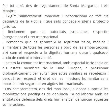
Per tot això, des de l'Ajuntament de Santa Margarida i els
Monjos:
· Exigim l’alliberament immediat i incondicional de tots els
detinguts de la Flotilla i que se’ls concedeixi plena protecció
jurídica.
· Reclamem que les autoritats israelianes respectin
íntegrament el Dret Internacional.
· Demanem que es garanteixi la seguretat física, mèdica i
alimentària de totes les persones a bord de les embarcacions,
així com el respecte a la dignitat humana durant qualsevol
acció de control o intervenció.
· Instem la comunitat internacional, amb especial incidència en
els estats membres de la Unió Europea, a pressionar
diplomàticament per evitar que actes similars es repeteixin i
perquè es respecti el dret de les missions humanitàries a
moure’s amb seguretat en aigües internacionals.
· Ens comprometem, des del món local, a donar suport a les
mobilitzacions pacífiques de denúncia i a col·laborar amb les
entitats de defensa dels drets humans per denunciar aquestes
vulneracions.