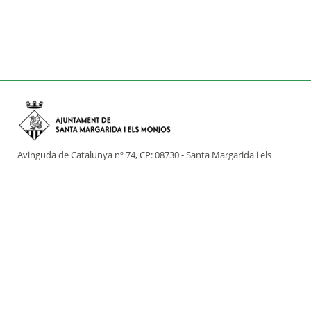
Avinguda de Catalunya nº 74, CP: 08730 - Santa Margarida i els
Monjos (Barcelona)
Tel: (+34) 93 898 02 11 - a/e:
info@smmonjos.cat
Mapa del web
Accessibilitat
Protecció de dades
Avís legal