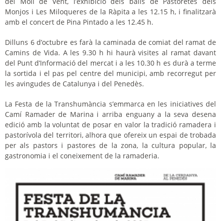
del Molí de V
ent, l’exhibició dels balls de P
astoretes dels
Monjos i Les
Miloqueres
de la Ràpita a les 12.15 h, i finalitzarà
amb el concert de Pina Pintado a les 12.45 h.
Dilluns 6 d’octubre es farà la caminada de comiat del ramat de
Camins de Vida. A les 9.30 h hi haurà visites al ramat davant
del Punt d’Informació del mercat i a les 10.30 h es durà a terme
la sortida i el pas pel centre del municipi, amb recorregut per
les avingudes de Catalunya i del Penedès.
La Festa de la Transhumància
s’emmarca en les iniciatives del
Camí Ramader de Marina i
arriba enguany a la seva desena
edició amb la voluntat de posar en valor la tradició ramadera i
pastorívola del territori, alhora que ofereix un espai de trobada
per a
ls pastors i pastores de la zona,
la cultura popular, la
gastronomia i el coneixement de
la ramaderia
.