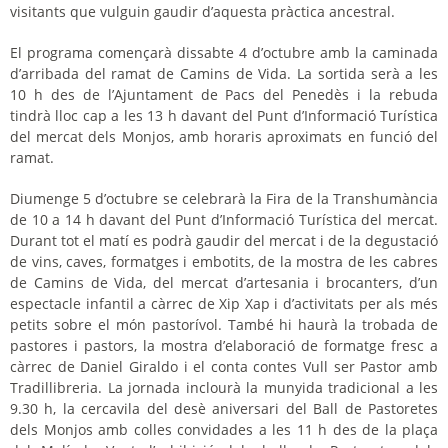
visitants que vulguin gaudir d’aquesta pràctica ancestral.
El programa començarà dissabte 4 d’octubre amb la caminada
d’arribada del ramat de Camins de Vida. La sortida serà a les
10 h des de l’Ajuntament de Pacs del Penedès i la rebuda
tindrà lloc cap a les 13 h davant del Punt d’Informació Turística
del mercat dels Monjos, amb horaris aproximats en funció del
ramat.
Diumenge 5 d’octubre se celebrarà la Fira de la Transhumància
de 10 a 14 h davant del Punt d’Informació Turística del mercat.
Durant tot el matí es podrà gaudir del mercat i de la degustació
de vins, caves, formatges i embotits, de la mostra de les cabres
de Camins de Vida, del mercat d’artesania i brocanters, d’un
espectacle infantil a càrrec de Xip Xap i d’activitats per als més
petits sobre el món pastorívol. També hi haurà la trobada de
pastores i pastors, la mostra d’elaboració de formatge fresc a
càrrec de Daniel
Giraldo
i el conta contes Vull ser Pastor amb
Tradillibreria
. La jornada inclourà la munyida tradicional a les
9.30 h, la cercavila del desè aniversari del Ball de Pastoretes
dels Monjos amb colles convidades a les 11 h des de la plaça