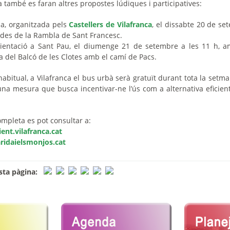
 també es faran altres propostes lúdiques i participatives:
, organitzada pels
Castellers de Vilafranca
, el dissabte 20 de se
 des de la Rambla de Sant Francesc.
entació a Sant Pau, el diumenge 21 de setembre a les 11 h, 
la del Balcó de les Clotes amb el camí de Pacs.
abitual, a Vilafranca el bus urbà serà gratuït durant tota la setma
na mesura que busca incentivar-ne l’ús com a alternativa eficient
mpleta es pot consultar a:
ent.vilafranca.cat
idaielsmonjos.cat
ta pàgina: