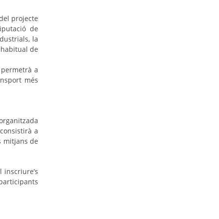
del projecte
iputació de
dustrials, la
 habitual de
e permetrà a
ansport més
 organitzada
consistirà a
ts mitjans de
 inscriure’s
participants