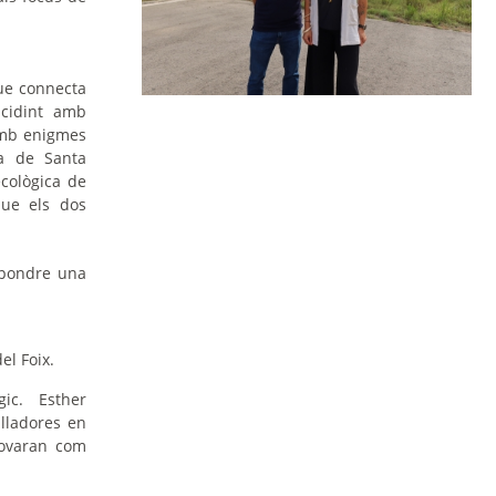
que connecta
ncidint amb
 amb enigmes
sa de Santa
ecològica de
que els dos
spondre una
el Foix.
ic. Esther
lladores en
rovaran com