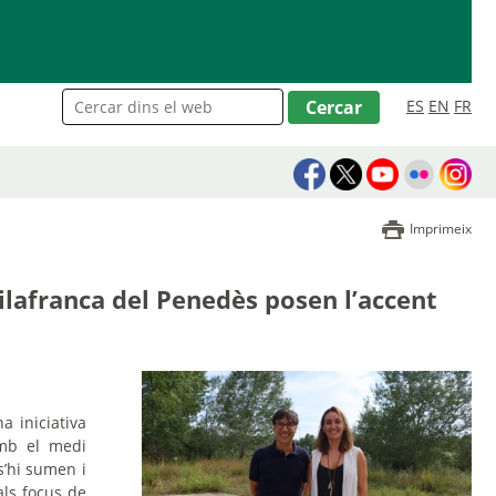
ES
EN
FR
Imprimeix
ilafranca del Penedès posen l’accent
a iniciativa
mb el medi
s’hi sumen i
als focus de