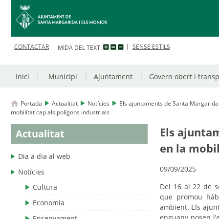
CONTACTAR
SENSE ESTILS
MIDA DEL TEXT:
Inici
Municipi
Ajuntament
Govern obert i trans
Portada
Actualitat
Notícies
Els ajuntaments de Santa Margarida i
mobilitat cap als polígons industrials
Els ajunta
Actualitat
en la mobil
Dia a dia al web
09/09/2025
Notícies
Del 16 al 22 de s
Cultura
que promou hàbi
Economia
ambient. Els ajun
enguany posen l’a
Ensenyament