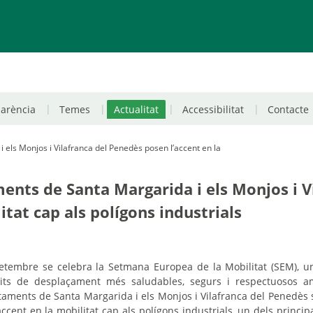
parència
Temes
Actualitat
Accessibilitat
Contacte
 els Monjos i Vilafranca del Penedès posen l’accent en la
ments de Santa Margarida i els Monjos i V
itat cap als polígons industrials
etembre se celebra la Setmana Europea de la Mobilitat (SEM), un
ts de desplaçament més saludables, segurs i respectuosos a
taments de Santa Margarida i els Monjos i Vilafranca del Penedès 
ccent en la mobilitat cap als polígons industrials, un dels princip