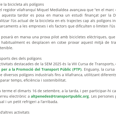
de la bicicleta als polígons
 el regidor vilafranquí Miquel Medialdea avançava que “
en el marc 
, aquesta tardor es posa en marxa un estudi finançat per la D
itzar l’ús actual de la bicicleta en els trajectes cap als polígons in
parcaments a les empreses i els factors que dificulten o limiten l’ús
s posarà en marxa una prova pilot amb bicicletes elèctriques, qu
 habitualment es desplacen en cotxe provar aquest mitjà de tr
stenible.
nsports des dels polígons
ctivitats destacades de la SEM 2025 és la VIII Cursa de Transports,
 per a la Promoció del Transport Públic (PTP)
. Enguany, la cursa 
de diversos polígons industrials fins a Vilafranca, utilitzant diferen
arar temps, eficiència i sostenibilitat.
 terme el dimarts 16 de setembre, a la tarda, i per participar-hi cal
rreu electrònic a
altpenedes@transportpublic.org
. Les persones 
l i un petit refrigeri a l’arribada.
d’altres activitats