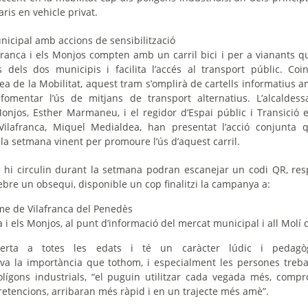
ris en vehicle privat.
unicipal amb accions de sensibilització
franca i els Monjos compten amb un carril bici i per a vianants 
 dels dos municipis i facilita l’accés al transport públic. Coi
a de la Mobilitat, aquest tram s’omplirà de cartells informatius
fomentar l’ús de mitjans de transport alternatius. L’alcaldes
onjos, Esther Marmaneu, i el regidor d’Espai públic i Transició 
Vilafranca, Miquel Medialdea, han presentat l’acció conjunta 
la setmana vinent per promoure l’ús d’aquest carril.
 hi circulin durant la setmana podran escanejar un codi QR, re
ebre un obsequi, disponible un cop finalitzi la campanya a:
sme de Vilafranca del Penedès
i els Monjos, al punt d’informació del mercat municipal i all Molí d
oberta a totes les edats i té un caràcter lúdic i pedagòg
a la importància que tothom, i especialment les persones treba
ígons industrials, “
el puguin utilitzar cada vegada més, comp
 retencions, arribaran més ràpid i en un trajecte més amè
”.