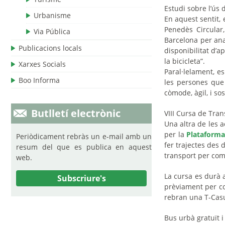
Estudi sobre l’ús 
Urbanisme
En aquest sentit,
Penedès Circular
Via Pública
Barcelona per anal
Publicacions locals
disponibilitat d’a
la bicicleta
”.
Xarxes Socials
Paral·lelament, e
Boo Informa
les persones que
còmode, àgil, i so
Butlletí electrònic
VIII Cursa de Tra
Una altra de les a
per la
Plataforma
Periòdicament rebràs un e-mail amb un
fer trajectes des 
resum del que es publica en aquest
transport per comp
web.
La cursa es durà a
Subscriure's
prèviament per co
rebran una T-Casua
Bus urbà gratuït i 