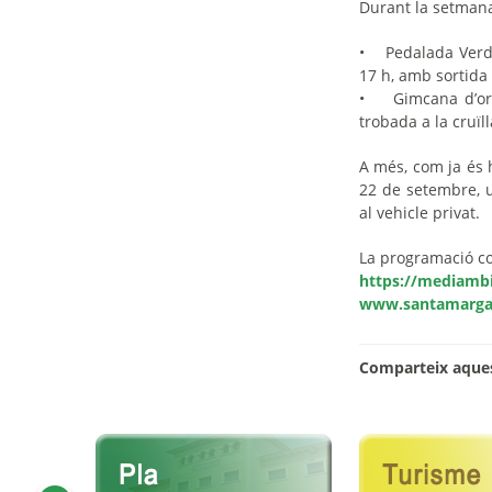
Durant la setmana
• Pedalada Verda
17 h, amb sortida
• Gimcana d’ori
trobada a la cruïl
A més, com ja és h
22 de setembre, u
al vehicle privat.
La programació co
https://mediambi
www.santamargar
Comparteix aques