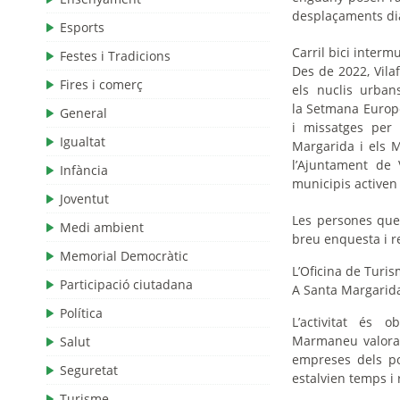
desplaçaments dia
Esports
Carril bici interm
Festes i Tradicions
Des de 2022, Vila
Fires i comerç
els nuclis urbans
la Setmana Europe
General
i missatges per 
Igualtat
Margarida i els M
l’Ajuntament de 
Infància
municipis activen 
Joventut
Les persones que
Medi ambient
breu enquesta i r
Memorial Democràtic
L’Oficina de Turi
Participació ciutadana
A Santa Margarida 
Política
L’activitat és 
Marmaneu valorav
Salut
empreses dels pol
Seguretat
estalvien temps i
Turisme