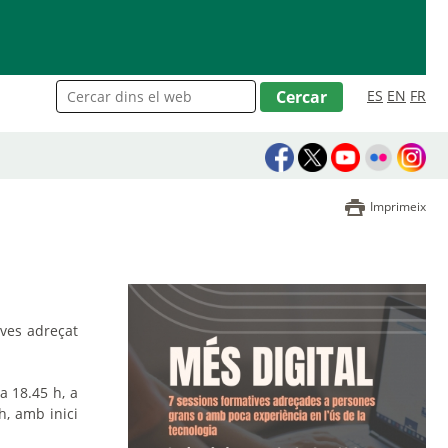
ES
EN
FR
Imprimeix
ives adreçat
a 18.45 h, a
h, amb inici