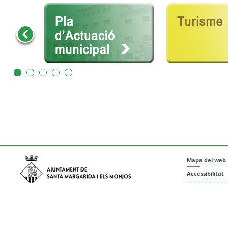
Mapa del web
Accessibilitat
Protecció de 
Avinguda de Catalunya nº 74, CP: 08730 -
Avís legal
Santa Margarida i els Monjos (Barcelona)
Crèdits
Tel: (+34) 93 898 02 11 - a/e:
info@smmonjos.cat