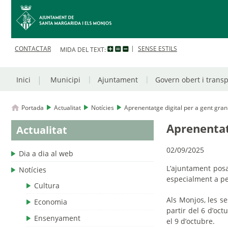
CONTACTAR
SENSE ESTILS
MIDA DEL TEXT:
Inici
Municipi
Ajuntament
Govern obert i trans
Portada
Actualitat
Notícies
Aprenentatge digital per a gent gran
Aprenentat
Actualitat
02/09/2025
Dia a dia al web
L’ajuntament posa
Notícies
especialment a pe
Cultura
Als Monjos, les se
Economia
partir del 6 d’oct
Ensenyament
el 9 d’octubre.