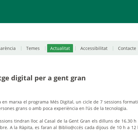
parència
Temes
Actualitat
Accessibilitat
Contacte
ge digital per a gent gran
 en marxa el programa Més Digital, un cicle de 7 sessions format
rsones grans o amb poca experiència en l’ús de la tecnologia.
ssions tindran lloc al Casal de la Gent Gran els dilluns de 16.30 h 
ubre. A la Ràpita, es faran al Biblio@ccés cada dijous de 10 h a 12 