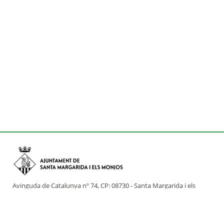
Avinguda de Catalunya nº 74, CP: 08730 - Santa Margarida i els
Monjos (Barcelona)
Tel: (+34) 93 898 02 11 - a/e:
info@smmonjos.cat