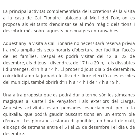
La principal activitat complementària del Corretions és la visita
a la casa de Cal Tionaire, ubicada al Molí del Foix, on es
proposa als visitants d’endinsar-se al món màgic dels tions i
descobrir més sobre aquests personatges entranyables.
Aquest any la visita a Cal Tionarie no necessitarà reserva prèvia
i a més amplia els seus horaris d’obertura per facilitar l’accés
de les famílies. L’espai es podrà visitar del 12 al 22 de
desembre, els dijous i divendres, de 17 h a 20 h, i els dissabtes
i diumenges, d’11 h a 14 h. El proper dijous dia 5 de desembre,
coincidint amb la jornada festiva de lliure elecció a les escoles
del municipi, també obrirà d’11 h a 14 h i de 17 h a 19 h.
Una altra proposta que es podrà dur a terme són les gimcanes
màgiques al Castell de Penyafort i als exteriors del Ciarga.
Aquestes activitats estan pensades especialment per a la
quitxalla, que podrà gaudir buscant tions en un entorn ple
d'encant. Les gimcanes estaran disponibles, en horari de matí,
els caps de setmana entre el 5 i el 29 de desembre i el dia 6 de
desembre.