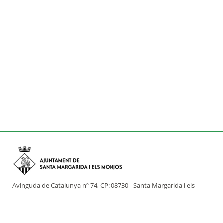
Avinguda de Catalunya nº 74, CP: 08730 - Santa Margarida i els
Monjos (Barcelona)
Tel: (+34) 93 898 02 11 - a/e:
info@smmonjos.cat