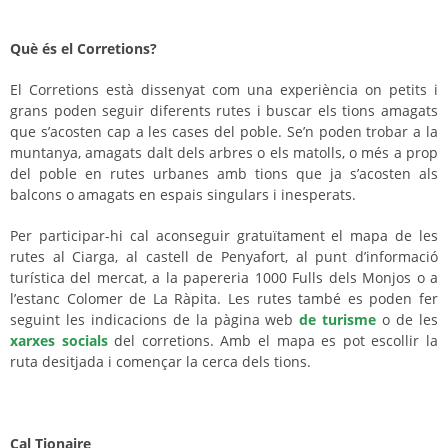
Què és el Corretions?
El Corretions està dissenyat com una experiència on petits i
grans poden seguir diferents rutes i buscar els tions amagats
que s’acosten cap a les cases del poble. Se’n poden trobar a la
muntanya, amagats dalt dels arbres o els matolls, o més a prop
del poble en rutes urbanes amb tions que ja s’acosten als
balcons o amagats en espais singulars i inesperats.
Per participar-hi cal aconseguir gratuïtament el mapa de les
rutes al Ciarga, al castell de Penyafort, al punt d’informació
turística del mercat, a la papereria 1000 Fulls dels Monjos o a
l’estanc Colomer de La Ràpita. Les rutes també es poden fer
seguint les indicacions de la pàgina web
de turisme
o de les
xarxes socials
del corretions. Amb el mapa es pot escollir la
ruta desitjada i començar la cerca dels tions.
Cal Tionaire