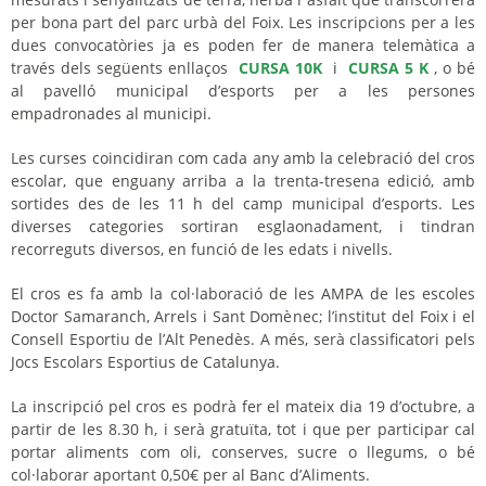
per bona part del parc urbà del Foix. Les inscripcions per a les
dues convocatòries ja es poden fer de manera telemàtica a
través dels següents enllaços
CURSA 10K
i
CURSA 5 K
, o bé
al pavelló municipal d’esports per a les persones
empadronades al municipi.
Les curses coincidiran com cada any amb la celebració del cros
escolar, que enguany arriba a la trenta-tresena edició, amb
sortides des de les 11 h del camp municipal d’esports. Les
diverses categories sortiran esglaonadament, i tindran
recorreguts diversos, en funció de les edats i nivells.
El cros es fa amb la col·laboració de les AMPA de les escoles
Doctor Samaranch, Arrels i Sant Domènec; l’institut del Foix i el
Consell Esportiu de l’Alt Penedès. A més, serà classificatori pels
Jocs Escolars Esportius de Catalunya.
La inscripció pel cros es podrà fer el mateix dia 19 d’octubre, a
partir de les 8.30 h, i serà gratuïta, tot i que per participar cal
portar aliments com oli, conserves, sucre o llegums, o bé
col·laborar aportant 0,50€ per al Banc d’Aliments.