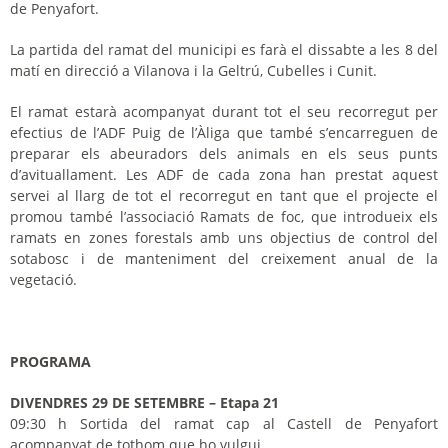
de Penyafort.
La partida del ramat del municipi es farà el dissabte a les 8 del
matí en direcció a Vilanova i la Geltrú, Cubelles i Cunit.
El ramat estarà acompanyat durant tot el seu recorregut per
efectius de l’ADF Puig de l’Àliga que també s’encarreguen de
preparar els abeuradors dels animals en els seus punts
d’avituallament. Les ADF de cada zona han prestat aquest
servei al llarg de tot el recorregut en tant que el projecte el
promou també l’associació Ramats de foc, que introdueix els
ramats en zones forestals amb uns objectius de control del
sotabosc i de manteniment del creixement anual de la
vegetació.
PROGRAMA
DIVENDRES 29 DE SETEMBRE – Etapa 21
09:30 h Sortida del ramat cap al Castell de Penyafort
acompanyat de tothom que ho vulgui.