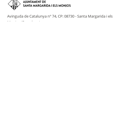
Avinguda de Catalunya nº 74, CP: 08730 - Santa Margarida i els
Monjos (Barcelona)
Tel: (+34) 93 898 02 11 - a/e:
info@smmonjos.cat
Mapa del web
Accessibilitat
Protecció de dades
Avís legal
Crèdits
Amb la col·laboració de: