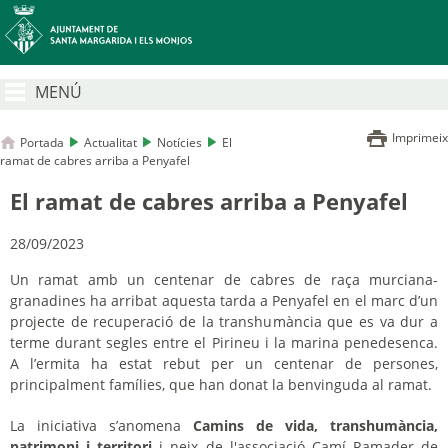
MENÚ
Imprimeix
Portada
Actualitat
Notícies
El
ramat de cabres arriba a Penyafel
El ramat de cabres arriba a Penyafel
28/09/2023
Un ramat amb un centenar de cabres de raça murciana-
granadines ha arribat aquesta tarda a Penyafel en el marc d’un
projecte de recuperació de la transhumància que es va dur a
terme durant segles entre el Pirineu i la marina penedesenca.
A l’ermita ha estat rebut per un centenar de persones,
principalment famílies, que han donat la benvinguda al ramat.
La iniciativa s’anomena
Camins de vida, transhumància,
patrimoni i territori
i neix de l'associació Camí Ramader de