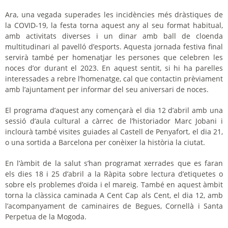
Ara, una vegada superades les incidències més dràstiques de
la COVID-19, la festa torna aquest any al seu format habitual,
amb activitats diverses i un dinar amb ball de cloenda
multitudinari al pavelló d’esports. Aquesta jornada festiva final
servirà també per homenatjar les persones que celebren les
noces d’or durant el 2023. En aquest sentit, si hi ha parelles
interessades a rebre l’homenatge, cal que contactin prèviament
amb l’ajuntament per informar del seu aniversari de noces.
El programa d’aquest any començarà el dia 12 d’abril amb una
sessió d’aula cultural a càrrec de l’historiador Marc Jobani i
inclourà també visites guiades al Castell de Penyafort, el dia 21,
o una sortida a Barcelona per conèixer la història la ciutat.
En l’àmbit de la salut s’han programat xerrades que es faran
els dies 18 i 25 d’abril a la Ràpita sobre lectura d’etiquetes o
sobre els problemes d’oïda i el mareig. També en aquest àmbit
torna la clàssica caminada A Cent Cap als Cent, el dia 12, amb
l’acompanyament de caminaires de Begues, Cornellà i Santa
Perpetua de la Mogoda.