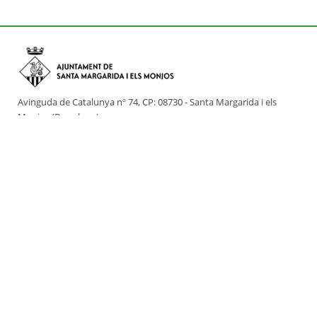
Avinguda de Catalunya nº 74, CP: 08730 - Santa Margarida i els
Monjos (Barcelona)
Tel: (+34) 93 898 02 11 - a/e:
info@smmonjos.cat
Mapa del web
Accessibilitat
Protecció de dades
Avís legal
Crèdits