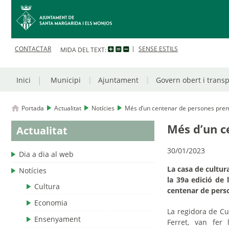
CONTACTAR
SENSE ESTILS
MIDA DEL TEXT:
Inici
Municipi
Ajuntament
Govern obert i trans
Portada
Actualitat
Notícies
Més d’un centenar de persones premie
Més d’un c
Actualitat
30/01/2023
Dia a dia al web
La casa de cultur
Notícies
la 39a edició de
Cultura
centenar de perso
Economia
La regidora de Cu
Ensenyament
Ferret, van fe