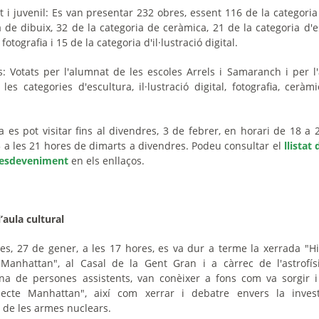
t i juvenil: Es van presentar 232 obres, essent 116 de la categoria
a de dibuix, 32 de la categoria de ceràmica, 21 de la categoria d'e
fotografia i 15 de la categoria d'il·lustració digital.
s: Votats per l'alumnat de les escoles Arrels i Samaranch i per 
 les categories d'escultura, il·lustració digital, fotografia, ceràmi
a es pot visitar fins al divendres, 3 de febrer, en horari de 18 a 
15 a les 21 hores de dimarts a divendres. Podeu consultar el
llistat
'esdeveniment
en els enllaços.
’aula cultural
s, 27 de gener, a les 17 hores, es va dur a terme la xerrada "Hi
 Manhattan", al Casal de la Gent Gran i a càrrec de l'astrofísi
a de persones assistents, van conèixer a fons com va sorgir 
ojecte Manhattan", així com xerrar i debatre envers la invest
de les armes nuclears.