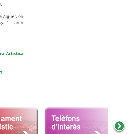
s.
a Alguer, on
igas” i amb
ra Artística
rt