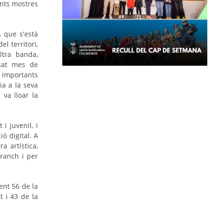
ents mostres
, que s'està
l territori,
ltra banda,
sat mes de
n importants
ia a la seva
 va lloar la
 i juvenil, i
ió digital. A
a artística,
ranch i per
ent 56 de la
t i 43 de la