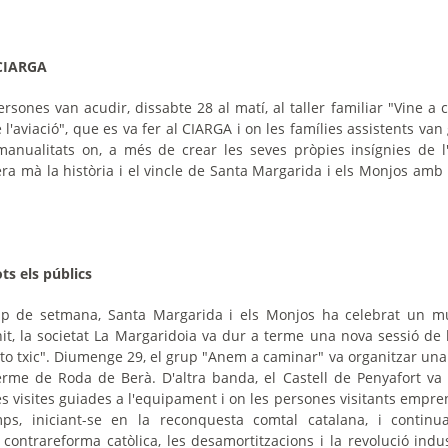
 CIARGA
sones van acudir, dissabte 28 al matí, al taller familiar "Vine a c
 l'aviació", que es va fer al CIARGA i on les famílies assistents van
manualitats on, a més de crear les seves pròpies insígnies de l
a mà la història i el vincle de Santa Margarida i els Monjos amb l'
ots els públics
p de setmana, Santa Margarida i els Monjos ha celebrat un mu
nit, la societat La Margaridoia va dur a terme una nova sessió de 
 to txic". Diumenge 29, el grup "Anem a caminar" va organitzar una 
terme de Roda de Berà. D'altra banda, el Castell de Penyafort va 
s visites guiades a l'equipament i on les persones visitants empre
ps, iniciant-se en la reconquesta comtal catalana, i contin
contrareforma catòlica, les desamortitzacions i la revolució indust