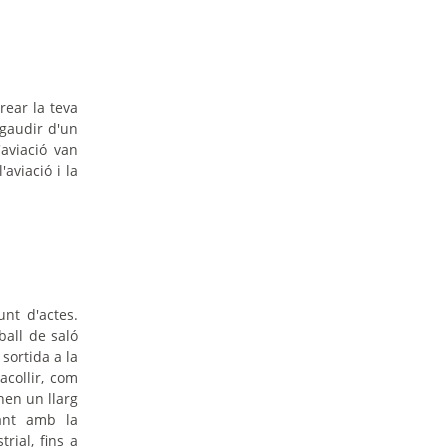
rear la teva
 gaudir d'un
'aviació van
aviació i la
nt d'actes.
ball de saló
sortida a la
acollir, com
nen un llarg
uant amb la
rial, fins a