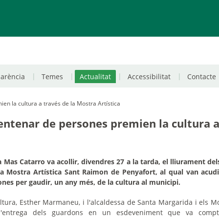
parència
Temes
Actualitat
Accessibilitat
Contacte
n la cultura a través de la Mostra Artística
entenar de persones premien la cultura a 
a Mas Catarro va acollir, divendres 27 a la tarda, el lliurament de
 la Mostra Artística Sant Raimon de Penyafort, al qual van acud
nes per gaudir, un any més, de la cultura al municipi.
ltura, Esther Marmaneu, i l'alcaldessa de Santa Margarida i els 
r l'entrega dels guardons en un esdeveniment que va comp