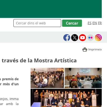
ES
EN
FR
Imprimeix
través de la Mostra Artística
ls premis de
ir més d'un
Monjos, Imma
tar amb la