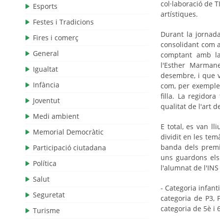
col·laboració de T
Esports
artístiques.
Festes i Tradicions
Durant la jornada,
Fires i comerç
consolidant com a
General
comptant amb la 
l'Esther Marman
Igualtat
desembre, i que v
Infància
com, per exemple,
filla. La regidor
Joventut
qualitat de l'art 
Medi ambient
E total, es van ll
Memorial Democràtic
dividit en les temà
banda dels premis
Participació ciutadana
uns guardons els 
Política
l'alumnat de l'INS 
Salut
- Categoria infant
Seguretat
categoria de P3, P
categoria de 5è i 
Turisme