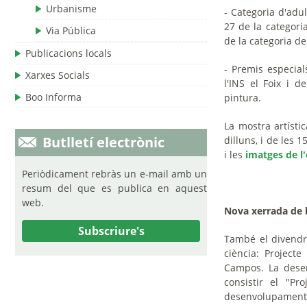
Urbanisme
- Categoria d'adul
27 de la categori
Via Pública
de la categoria de 
Publicacions locals
- Premis especial
Xarxes Socials
l'INS el Foix i de
Boo Informa
pintura.
La mostra artístic
Butlletí electrònic
dilluns, i de les 
i les
imatges de l
Periòdicament rebràs un e-mail amb un
resum del que es publica en aquest
web.
Nova xerrada de l
Subscriure's
També el divendre
ciència: Projecte
Campos. La desen
consistir el "Pr
desenvolupament 