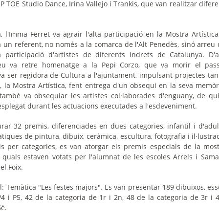
IP TOE Studio Dance, Irina Vallejo i Trankis, que van realitzar difer
 l'Imma Ferret va agrair l'alta participació en la Mostra Artística
 un referent, no només a la comarca de l'Alt Penedès, sinó arreu de
participació d'artistes de diferents indrets de Catalunya. D'a
eu va retre homenatge a la Pepi Corzo, que va morir el pas
a ser regidora de Cultura a l'ajuntament, impulsant projectes ta
 la Mostra Artística, fent entrega d'un obsequi en la seva memòr
a també va obsequiar les artistes col·laborades d'enguany, de qui
desplegat durant les actuacions executades a l'esdeveniment.
iurar 32 premis, diferenciades en dues categories, infantil i d'adult
tiques de pintura, dibuix, ceràmica, escultura, fotografia i il·lustrac
 per categories, es van atorgar els premis especials de la mostr
quals estaven votats per l'alumnat de les escoles Arrels i Sama
el Foix.
il: Temàtica "Les festes majors". Es van presentar 189 dibuixos, ess
4 i P5, 42 de la categoria de 1r i 2n, 48 de la categoria de 3r i 4
6è.