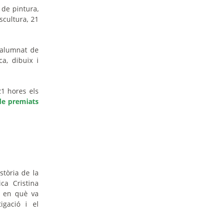
 de pintura,
scultura, 21
l'alumnat de
ca, dibuix i
21 hores els
 de premiats
stòria de la
ca Cristina
i en què va
igació i el