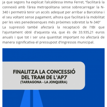
ja que segons ha explicat l’alcaldessa Imma Ferret, “facilitarà la
connexió amb l’àrea metropolitana sense sobrecarregar la N-
340 i permetrà tenir un accés adequat per arribar a Barcelona i
el seu voltant sense pagament, alhora que facilitarà la mobilitat
per les vies penedesenques més pròximes sobretot la N-340”
La supressió també afectarà la recaptació de l'IBI que
l'ajuntament obté d'aquesta via, que és de 33.935,21 euros
anuals i que tot i ser una quantitat important no afectarà de
manera significativa el pressupost d'ingressos municipal.