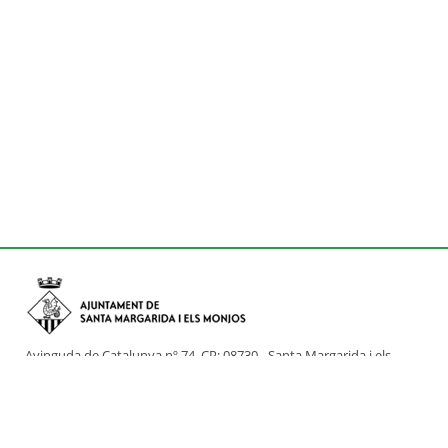
Avinguda de Catalunya nº 74, CP: 08730 - Santa Margarida i els
Monjos (Barcelona)
Tel: (+34) 93 898 02 11 - a/e:
info@smmonjos.cat