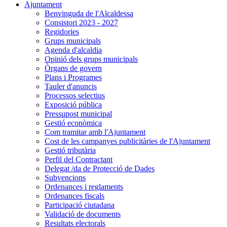
Ajuntament
Benvinguda de l'Alcaldessa
Consistori 2023 - 2027
Regidories
Grups municipals
Agenda d'alcaldia
Opinió dels grups municipals
Òrgans de govern
Plans i Programes
Tauler d'anuncis
Processos selectius
Exposició pública
Pressupost municipal
Gestió econòmica
Com tramitar amb l'Ajuntament
Cost de les campanyes publicitàries de l'Ajuntament
Gestió tributària
Perfil del Contractant
Delegat /da de Protecció de Dades
Subvencions
Ordenances i reglaments
Ordenances fiscals
Participació ciutadana
Validació de documents
Resultats electorals