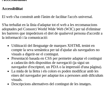
Accessibilitat
El web s'ha construït amb l'ànim de facilitar l'accés universal.
S'ha treballat en la línia d'adaptar tot el web a les recomanacions
adoptades pel Consorci World Wide Web (W3C) per tal d'eliminar
les barreres que impedeixen el dret de qualsevol persona d'accedir a
la informació i la comunicació:
Utilització del llenguatge de marques XHTML tenint en
compte la seva semàntica per tal d'ajudar als navegadors no
visuals a digerir-ne el contingut.
Presentació basada en CSS per permetre adaptar el contingut
a cadascún dels dispositius de navegació (ja sigui un
navegador d'escriptori, un PDA o la impressió d'una pàgina).
La mida de la lletra i els colors es poden modificar amb les
eines del navegador per adaptar-los a persones amb dificultats
visuals.
Descripcions alternatives del contingut de les imatges.