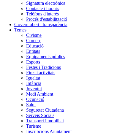
Signatura electrònica
Contacte i horaris
Telèfons d'interès
Procés d'estabilització
Govern obert i transparència
Temes
Civisme
Comerç
Educació
Entitats
Equipaments públics
Esports
Festes i Tradicions
Fires i activitats
Igualtat
Infància
Joventut
Medi Ambient
Ocupació
Salut
Seguretat Ciutadana
Serveis Socials
Transport i mobilitat
Turisme
Inscripcions Ajuntament