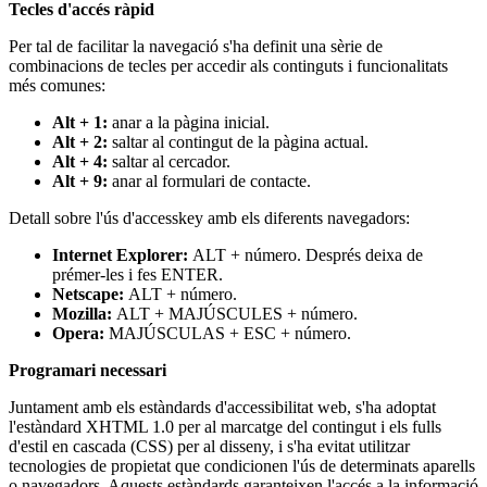
Tecles d'accés ràpid
Per tal de facilitar la navegació s'ha definit una sèrie de
combinacions de tecles per accedir als continguts i funcionalitats
més comunes:
Alt + 1:
anar a la pàgina inicial.
Alt + 2:
saltar al contingut de la pàgina actual.
Alt + 4:
saltar al cercador.
Alt + 9:
anar al formulari de contacte.
Detall sobre l'ús d'accesskey amb els diferents navegadors:
Internet Explorer:
ALT + número. Després deixa de
prémer-les i fes ENTER.
Netscape:
ALT + número.
Mozilla:
ALT + MAJÚSCULES + número.
Opera:
MAJÚSCULAS + ESC + número.
Programari necessari
Juntament amb els estàndards d'accessibilitat web, s'ha adoptat
l'estàndard XHTML 1.0 per al marcatge del contingut i els fulls
d'estil en cascada (CSS) per al disseny, i s'ha evitat utilitzar
tecnologies de propietat que condicionen l'ús de determinats aparells
o navegadors. Aquests estàndards garanteixen l'accés a la informació