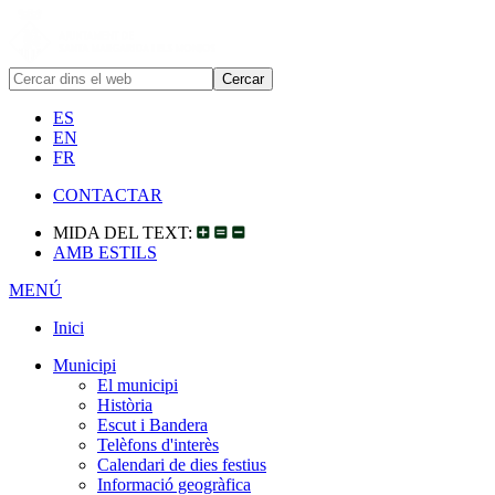
ES
EN
FR
CONTACTAR
MIDA DEL TEXT:
AMB ESTILS
MENÚ
Inici
Municipi
El municipi
Història
Escut i Bandera
Telèfons d'interès
Calendari de dies festius
Informació geogràfica