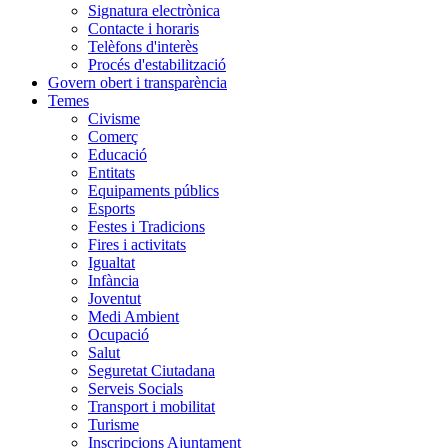
Signatura electrònica
Contacte i horaris
Telèfons d'interès
Procés d'estabilització
Govern obert i transparència
Temes
Civisme
Comerç
Educació
Entitats
Equipaments públics
Esports
Festes i Tradicions
Fires i activitats
Igualtat
Infància
Joventut
Medi Ambient
Ocupació
Salut
Seguretat Ciutadana
Serveis Socials
Transport i mobilitat
Turisme
Inscripcions Ajuntament