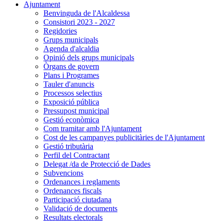
Ajuntament
Benvinguda de l'Alcaldessa
Consistori 2023 - 2027
Regidories
Grups municipals
Agenda d'alcaldia
Opinió dels grups municipals
Òrgans de govern
Plans i Programes
Tauler d'anuncis
Processos selectius
Exposició pública
Pressupost municipal
Gestió econòmica
Com tramitar amb l'Ajuntament
Cost de les campanyes publicitàries de l'Ajuntament
Gestió tributària
Perfil del Contractant
Delegat /da de Protecció de Dades
Subvencions
Ordenances i reglaments
Ordenances fiscals
Participació ciutadana
Validació de documents
Resultats electorals