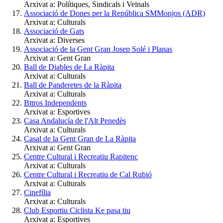
Arxivat a: Polítiques, Sindicals i Veïnals
Associació de Dones per la República SMMonjos (ADR)
Arxivat a: Culturals
Associació de Gats
Arxivat a: Diverses
Associació de la Gent Gran Josep Solé i Planas
Arxivat a: Gent Gran
Ball de Diables de La Ràpita
Arxivat a: Culturals
Ball de Panderetes de la Ràpita
Arxivat a: Culturals
Bttros Independents
Arxivat a: Esportives
Casa Andalucía de l'Alt Penedès
Arxivat a: Culturals
Casal de la Gent Gran de La Ràpita
Arxivat a: Gent Gran
Centre Cultural i Recreatiu Rapitenc
Arxivat a: Culturals
Centre Cultural i Recreatiu de Cal Rubió
Arxivat a: Culturals
Cinefília
Arxivat a: Culturals
Club Esportiu Ciclista Ke pasa tiu
Arxivat a: Esportives