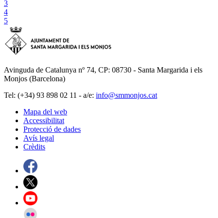
3
4
5
Avinguda de Catalunya nº 74, CP: 08730 - Santa Margarida i els
Monjos (Barcelona)
Tel: (+34) 93 898 02 11 - a/e:
info@smmonjos.cat
Mapa del web
Accessibilitat
Protecció de dades
Avís legal
Crèdits