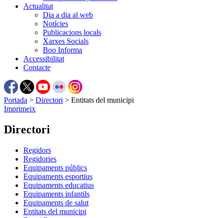
Actualitat
Dia a dia al web
Notícies
Publicacions locals
Xarxes Socials
Boo Informa
Accessibilitat
Contacte
Portada
>
Directori
>
Entitats del municipi
Imprimeix
Directori
Regidors
Regidories
Equipaments públics
Equipaments esportius
Equipaments educatius
Equipaments infantils
Equipaments de salut
Entitats del municipi