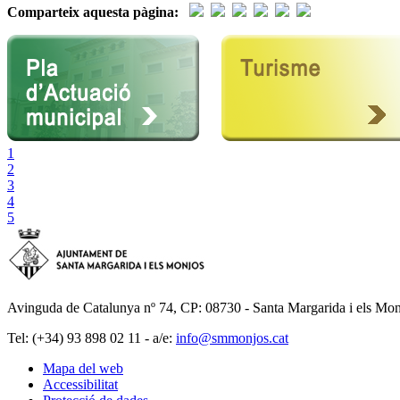
Comparteix aquesta pàgina:
1
2
3
4
5
Avinguda de Catalunya nº 74, CP: 08730 - Santa Margarida i els Mon
Tel: (+34) 93 898 02 11 - a/e:
info@smmonjos.cat
Mapa del web
Accessibilitat