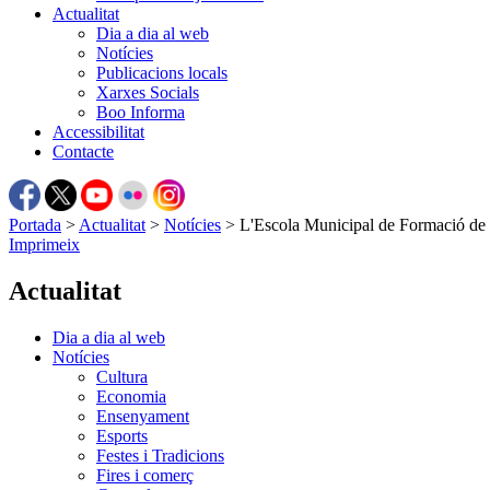
Actualitat
Dia a dia al web
Notícies
Publicacions locals
Xarxes Socials
Boo Informa
Accessibilitat
Contacte
Portada
>
Actualitat
>
Notícies
>
L'Escola Municipal de Formació de P
Imprimeix
Actualitat
Dia a dia al web
Notícies
Cultura
Economia
Ensenyament
Esports
Festes i Tradicions
Fires i comerç