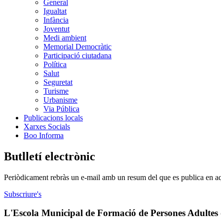
General
Igualtat
Infància
Joventut
Medi ambient
Memorial Democràtic
Participació ciutadana
Política
Salut
Seguretat
Turisme
Urbanisme
Via Pública
Publicacions locals
Xarxes Socials
Boo Informa
Butlletí electrònic
Periòdicament rebràs un e-mail amb un resum del que es publica en a
Subscriure's
L'Escola Municipal de Formació de Persones Adultes o