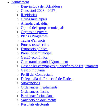
Ajuntament
Benvinguda de l'Alcaldessa
Consistori 2023 - 2027
Regidories
Grups municipals
Agenda d'alcaldia
Opinió dels grups municipals
Òrgans de govern
Plans i Programes
Tauler d'anuncis
Processos selectius
Exposició pública
Pressupost municipal
Gestió econòmica
Com tramitar amb l'Ajuntament
Cost de les campanyes publicitàries de l'Ajuntament
Gestió tributària
Perfil del Contractant
Delegat /da de Protecció de Dades
Subvencions
Ordenances i reglaments
Ordenances fiscals
Participació ciutadana
Validació de documents
Resultats electorals