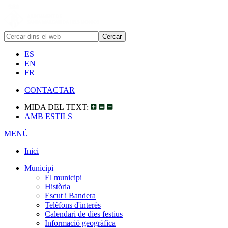
ES
EN
FR
CONTACTAR
MIDA DEL TEXT:
AMB ESTILS
MENÚ
Inici
Municipi
El municipi
Història
Escut i Bandera
Telèfons d'interès
Calendari de dies festius
Informació geogràfica