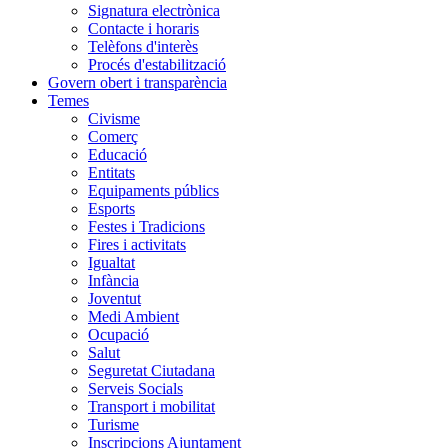
Signatura electrònica
Contacte i horaris
Telèfons d'interès
Procés d'estabilització
Govern obert i transparència
Temes
Civisme
Comerç
Educació
Entitats
Equipaments públics
Esports
Festes i Tradicions
Fires i activitats
Igualtat
Infància
Joventut
Medi Ambient
Ocupació
Salut
Seguretat Ciutadana
Serveis Socials
Transport i mobilitat
Turisme
Inscripcions Ajuntament