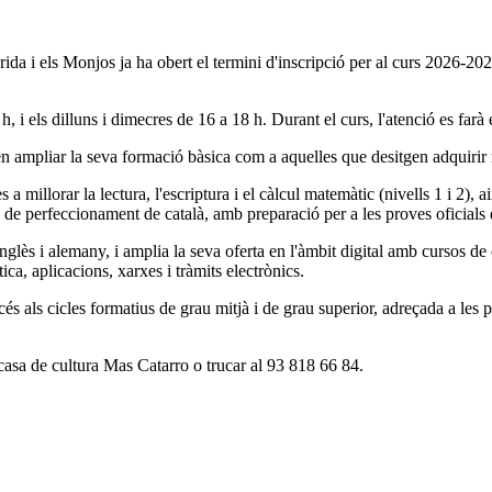
 i els Monjos ja ha obert el termini d'inscripció per al curs 2026-202
, i els dilluns i dimecres de 16 a 18 h. Durant el curs, l'atenció es farà
en ampliar la seva formació bàsica com a aquelles que desitgen adquirir 
 millorar la lectura, l'escriptura i el càlcul matemàtic (nivells 1 i 2), 
 de perfeccionament de català, amb preparació per a les proves oficials d
glès i alemany, i amplia la seva oferta en l'àmbit digital amb cursos de
tica, aplicacions, xarxes i tràmits electrònics.
ccés als cicles formatius de grau mitjà i de grau superior, adreçada a les
casa de cultura Mas Catarro o trucar al 93 818 66 84.